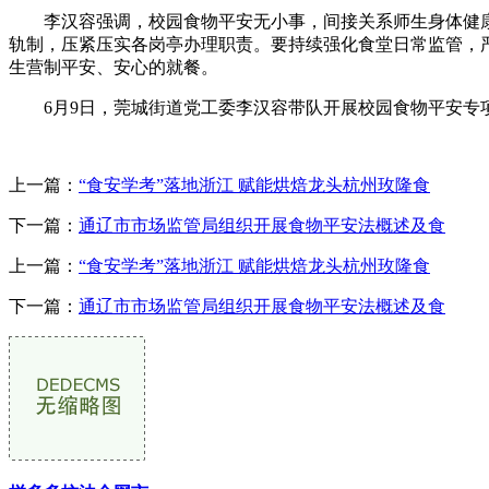
李汉容强调，校园食物平安无小事，间接关系师生身体健康
轨制，压紧压实各岗亭办理职责。要持续强化食堂日常监管，
生营制平安、安心的就餐。
6月9日，莞城街道党工委李汉容带队开展校园食物平安专项
上一篇：
“食安学考”落地浙江 赋能烘焙龙头杭州玫隆食
下一篇：
通辽市市场监管局组织开展食物平安法概述及食
上一篇：
“食安学考”落地浙江 赋能烘焙龙头杭州玫隆食
下一篇：
通辽市市场监管局组织开展食物平安法概述及食