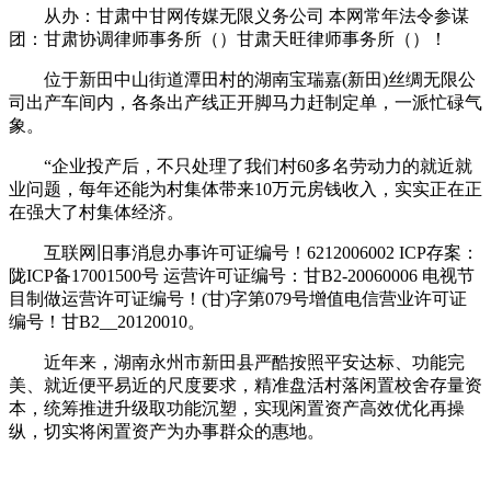
从办：甘肃中甘网传媒无限义务公司 本网常年法令参谋
团：甘肃协调律师事务所（）甘肃天旺律师事务所（）！
位于新田中山街道潭田村的湖南宝瑞嘉(新田)丝绸无限公
司出产车间内，各条出产线正开脚马力赶制定单，一派忙碌气
象。
“企业投产后，不只处理了我们村60多名劳动力的就近就
业问题，每年还能为村集体带来10万元房钱收入，实实正在正
在强大了村集体经济。
互联网旧事消息办事许可证编号！6212006002 ICP存案：
陇ICP备17001500号 运营许可证编号：甘B2-20060006 电视节
目制做运营许可证编号！(甘)字第079号增值电信营业许可证
编号！甘B2__20120010。
近年来，湖南永州市新田县严酷按照平安达标、功能完
美、就近便平易近的尺度要求，精准盘活村落闲置校舍存量资
本，统筹推进升级取功能沉塑，实现闲置资产高效优化再操
纵，切实将闲置资产为办事群众的惠地。