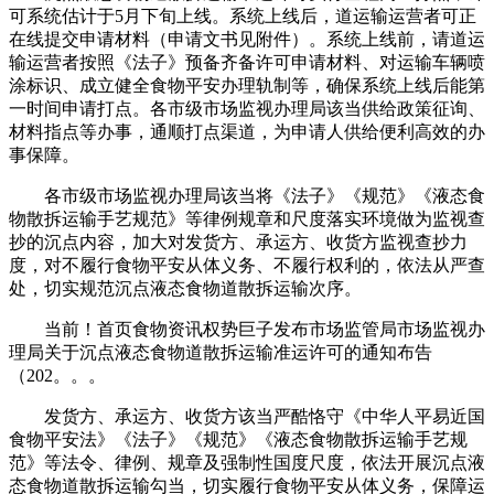
可系统估计于5月下旬上线。系统上线后，道运输运营者可正
在线提交申请材料（申请文书见附件）。系统上线前，请道运
输运营者按照《法子》预备齐备许可申请材料、对运输车辆喷
涂标识、成立健全食物平安办理轨制等，确保系统上线后能第
一时间申请打点。各市级市场监视办理局该当供给政策征询、
材料指点等办事，通顺打点渠道，为申请人供给便利高效的办
事保障。
各市级市场监视办理局该当将《法子》《规范》《液态食
物散拆运输手艺规范》等律例规章和尺度落实环境做为监视查
抄的沉点内容，加大对发货方、承运方、收货方监视查抄力
度，对不履行食物平安从体义务、不履行权利的，依法从严查
处，切实规范沉点液态食物道散拆运输次序。
当前！首页食物资讯权势巨子发布市场监管局市场监视办
理局关于沉点液态食物道散拆运输准运许可的通知布告
（202。。。
发货方、承运方、收货方该当严酷恪守《中华人平易近国
食物平安法》《法子》《规范》《液态食物散拆运输手艺规
范》等法令、律例、规章及强制性国度尺度，依法开展沉点液
态食物道散拆运输勾当，切实履行食物平安从体义务，保障运