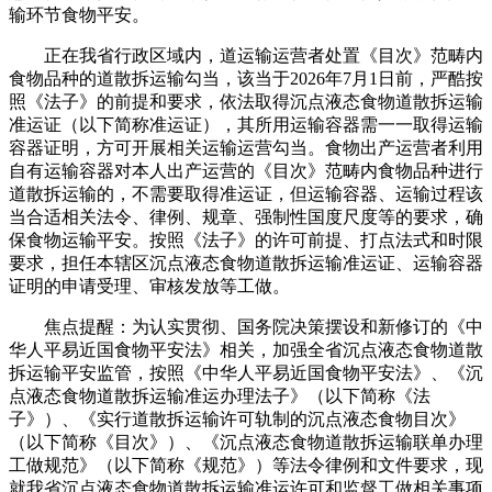
输环节食物平安。
正在我省行政区域内，道运输运营者处置《目次》范畴内
食物品种的道散拆运输勾当，该当于2026年7月1日前，严酷按
照《法子》的前提和要求，依法取得沉点液态食物道散拆运输
准运证（以下简称准运证），其所用运输容器需一一取得运输
容器证明，方可开展相关运输运营勾当。食物出产运营者利用
自有运输容器对本人出产运营的《目次》范畴内食物品种进行
道散拆运输的，不需要取得准运证，但运输容器、运输过程该
当合适相关法令、律例、规章、强制性国度尺度等的要求，确
保食物运输平安。按照《法子》的许可前提、打点法式和时限
要求，担任本辖区沉点液态食物道散拆运输准运证、运输容器
证明的申请受理、审核发放等工做。
焦点提醒：为认实贯彻、国务院决策摆设和新修订的《中
华人平易近国食物平安法》相关，加强全省沉点液态食物道散
拆运输平安监管，按照《中华人平易近国食物平安法》、《沉
点液态食物道散拆运输准运办理法子》（以下简称《法
子》）、《实行道散拆运输许可轨制的沉点液态食物目次》
（以下简称《目次》）、《沉点液态食物道散拆运输联单办理
工做规范》（以下简称《规范》）等法令律例和文件要求，现
就我省沉点液态食物道散拆运输准运许可和监督工做相关事项