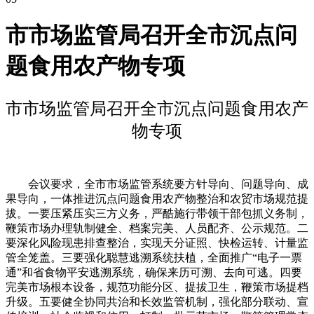
市市场监管局召开全市沉点问
题食用农产物专项
市市场监管局召开全市沉点问题食用农产
物专项
会议要求，全市市场监管系统要方针导向、问题导向、成
果导向，一体推进沉点问题食用农产物整治和农贸市场规范提
拔。一要压紧压实三方义务，严酷施行带领干部包抓义务制，
鞭策市场办理轨制健全、档案完美、人员配齐、公示规范。二
要深化风险现患排查整治，实现天分证照、快检运转、计量监
管全笼盖。三要强化聪慧逃溯系统扶植，全面推广“电子一票
通”和省食物平安逃溯系统，确保来历可溯、去向可逃。四要
完美市场根本设备，规范功能分区、提拔卫生，鞭策市场提档
升级。五要健全协同共治和长效监管机制，强化部分联动、宣