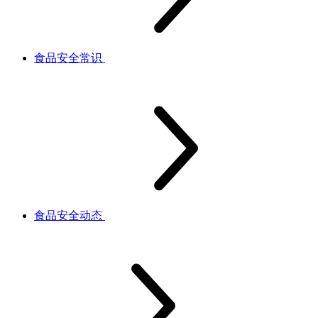
食品安全常识
食品安全动态