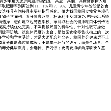
童青少年超沉肥胖问题持续凸显，高盐、高油、高糖食物摄入遍
肥胖率别离达到 11。1% 和 7。9%。儿童青少年阶段是饮食
食选择具有间接且主要的指导感化。做为我国校园食物零售规范
食物科学陈列、养分健康营制、标识利用及组织办理等做出系统
物选择，进而建立起笼盖学校、家庭取社会的健康糊口体例传送
现实持续优化完美，不竭提拔尺度的科学性、针对性取可操做
例建牢防地。该集体尺度的出台，是校园食物零售扶植上的一次
多学校和学生受益，才是大师配合的义务。校园养分健康远不止
园养分健康高质量成长，不是单一环节的改良，而是全场景、全
的养分健康教育，会选择、养习惯；更需要海峡两岸联袂互鉴、