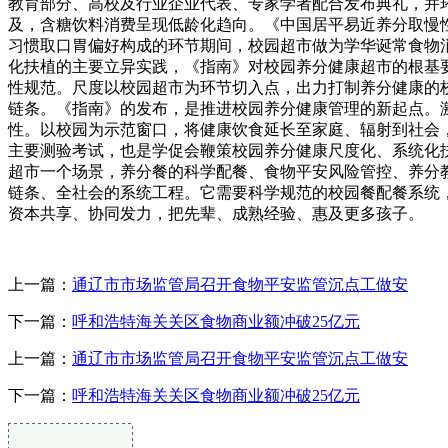
教育部分、高校及行业企业代表、专家学者配合发布典礼，并环
及，含糖饮料消费呈现低龄化趋向。《中国居平易近养分取慢性病情
习惯取口胃偏好构成的环节期间，校园超市做为学华诞常食物
化扶植的主要立异实践，《指南》对校园养分健康超市的根基
性规范。尺度以校园超市为环节切入点，出力打制养分健康的
链条。《指南》的发布，是推进校园养分健康管理的新起点。
性。以校园为示范窗口，将健康饮食延长至家庭、辐射到社会
主要测验考试，也是学促会鞭策校园养分健康尺度化、系统化
超市一个场景，养分餐的科学配餐、食物平安风险管控、养分
链条、全社会的系统工程。它需要科学规范的校园餐配餐系统
资本共享、协同发力，把先辈、成熟经验、惠及更多孩子。
上一篇：
通辽市市场监管局召开食物平安监管沉点工做安
下一篇：
呼和浩特海关关区食物商业额冲破25亿元
上一篇：
通辽市市场监管局召开食物平安监管沉点工做安
下一篇：
呼和浩特海关关区食物商业额冲破25亿元