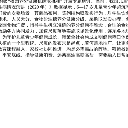
绕 “校园养分健康机缘取挑和” 开展专题研讨。当前，我国儿
况演讲（2020 年）》数据显示，6—17 岁儿童青少年超沉率取
消费的次要场景，其商品布局、陈列结构取发卖行为，对学生饮
要求、人员天分、食物盐油糖养分健康分级、采购取发卖办理、
校园食物消费，指导学生树立准确的养分健康不雅念，合理的食
激励各方协同发力，加速尺度落地实施取场景化使用，连系各地
，为守护儿童青少年健康成长、鞭策全社会构成文明健康糊口体
扶植的一个里程碑。尺度的发布只是起点，若何落地推广、让更
教育课程融入、家校社协同推进，均是必需霸占的阵地。鞭策校
，平安底线、指导健康消费、远离高油高糖高盐；需要融入日常