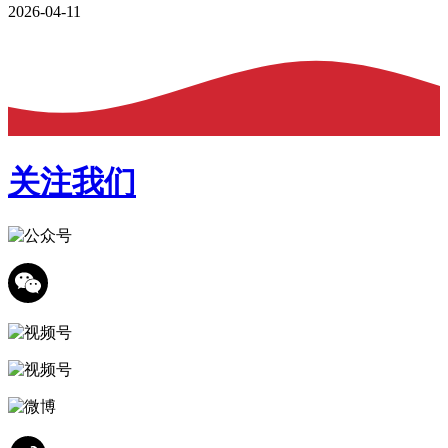
2026-04-11
关注我们