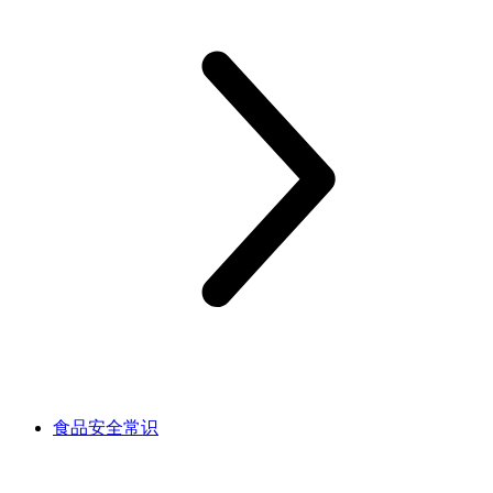
食品安全常识