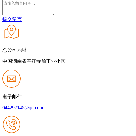
提交留言
总公司地址
中国湖南省平江寺前工业小区
电子邮件
644292146@qq.com