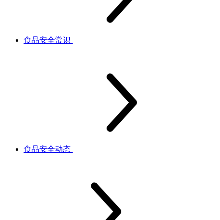
食品安全常识
食品安全动态