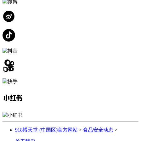
918博天堂·(中国区)官方网站
>
食品安全动态
>