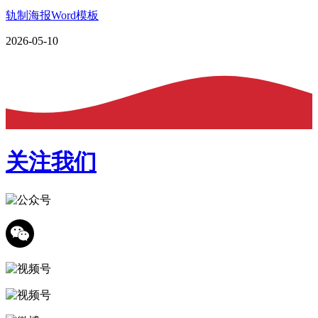
轨制海报Word模板
2026-05-10
关注我们