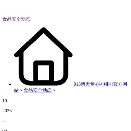
食品安全动态
918博天堂·(中国区)官方网
站
>
食品安全动态
>
10
2026
-
05