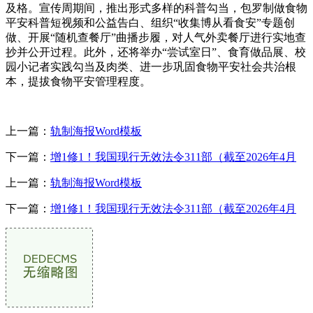
及格。宣传周期间，推出形式多样的科普勾当，包罗制做食物
平安科普短视频和公益告白、组织“收集博从看食安”专题创
做、开展“随机查餐厅”曲播步履，对人气外卖餐厅进行实地查
抄并公开过程。此外，还将举办“尝试室日”、食育做品展、校
园小记者实践勾当及肉类、进一步巩固食物平安社会共治根
本，提拔食物平安管理程度。
上一篇：
轨制海报Word模板
下一篇：
增1修1！我国现行无效法令311部（截至2026年4月
上一篇：
轨制海报Word模板
下一篇：
增1修1！我国现行无效法令311部（截至2026年4月