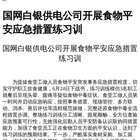
国网白银供电公司开展食物平
安应急措置练习训
国网白银供电公司开展食物平安应急措置
练习训
为提拔食堂工做人员食物平安突发事务应急措置程度，切
实守护职工饮食健康，6月24日下战书，练习训练模仿3名职工
就餐后呈现头晕、腹痛等疑似食物中毒症状。食堂工做人员第
一时间并启动应急响应，按照事务措置、现场管控、多方联
动、消杀、善后评估等流程规范操做，完整还原食物中毒全流
程措置步调。整场练习训练分工清晰、跟尾顺畅，全方位查验
应急预案可行性，无效强化后勤人员平安防备认识取协同措置
能力，加强了食堂员工正在食物卫生方面的平安认识，达到了
练习训练的预期结果。下一步，严酷落实食材采购、加工留