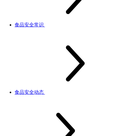
食品安全常识
食品安全动态