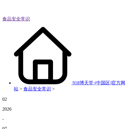
食品安全常识
918博天堂·(中国区)官方网
站
>
食品安全常识
>
02
2026
-
07