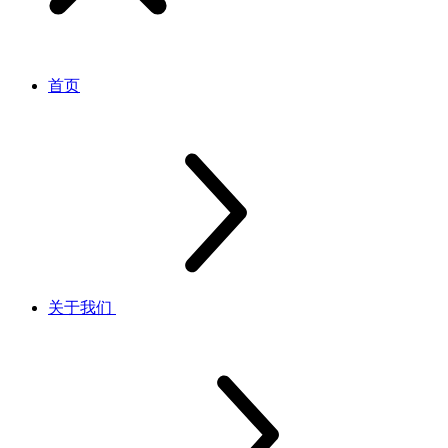
首页
关于我们