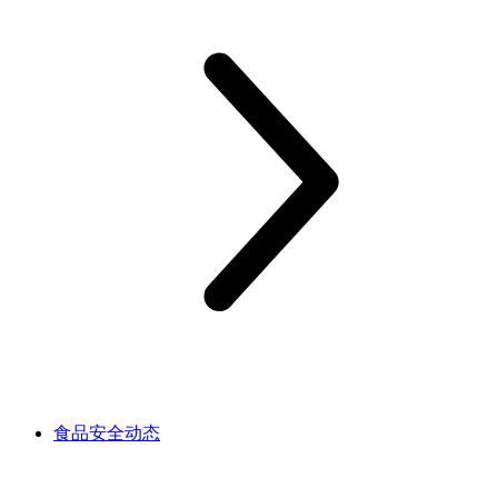
食品安全动态