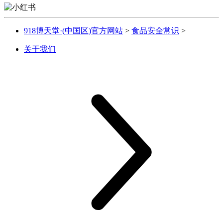
918博天堂·(中国区)官方网站
>
食品安全常识
>
关于我们