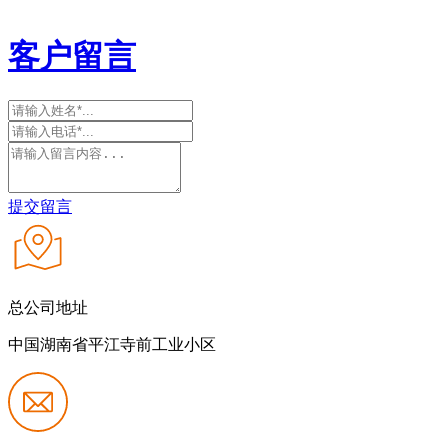
客户留言
提交留言
总公司地址
中国湖南省平江寺前工业小区