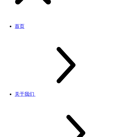
首页
关于我们