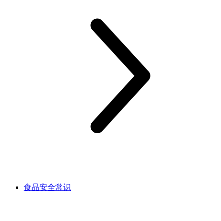
食品安全常识