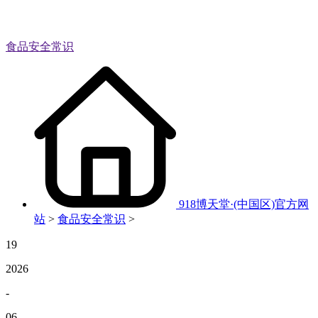
食品安全常识
918博天堂·(中国区)官方网
站
>
食品安全常识
>
19
2026
-
06