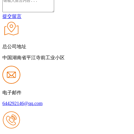
提交留言
总公司地址
中国湖南省平江寺前工业小区
电子邮件
644292146@qq.com