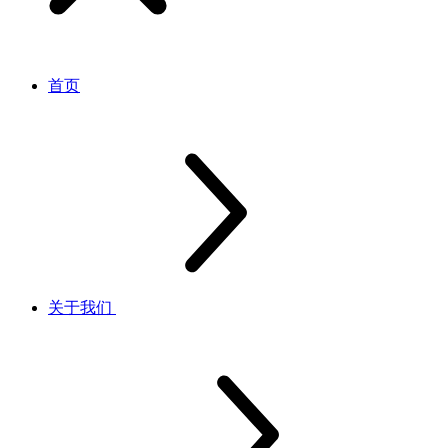
首页
关于我们