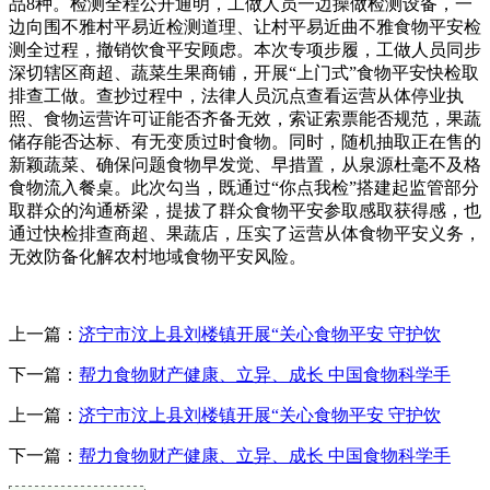
品8种。检测全程公开通明，工做人员一边操做检测设备，一
边向围不雅村平易近检测道理、让村平易近曲不雅食物平安检
测全过程，撤销饮食平安顾虑。本次专项步履，工做人员同步
深切辖区商超、蔬菜生果商铺，开展“上门式”食物平安快检取
排查工做。查抄过程中，法律人员沉点查看运营从体停业执
照、食物运营许可证能否齐备无效，索证索票能否规范，果蔬
储存能否达标、有无变质过时食物。同时，随机抽取正在售的
新颖蔬菜、确保问题食物早发觉、早措置，从泉源杜毫不及格
食物流入餐桌。此次勾当，既通过“你点我检”搭建起监管部分
取群众的沟通桥梁，提拔了群众食物平安参取感取获得感，也
通过快检排查商超、果蔬店，压实了运营从体食物平安义务，
无效防备化解农村地域食物平安风险。
上一篇：
济宁市汶上县刘楼镇开展“关心食物平安 守护饮
下一篇：
帮力食物财产健康、立异、成长 中国食物科学手
上一篇：
济宁市汶上县刘楼镇开展“关心食物平安 守护饮
下一篇：
帮力食物财产健康、立异、成长 中国食物科学手