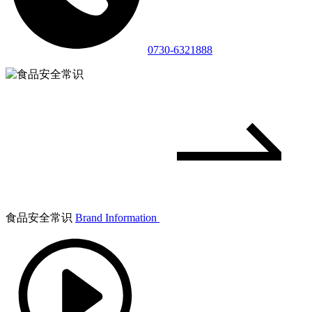
0730-6321888
食品安全常识
Brand Information