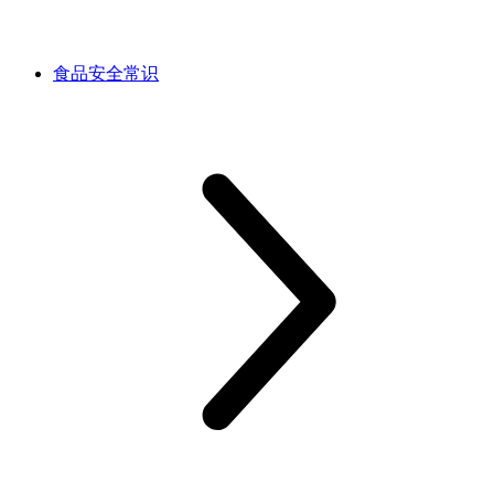
食品安全常识