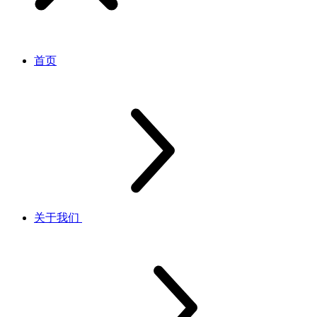
首页
关于我们