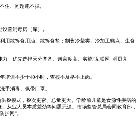
不住、问题跑不掉。
励设置消毒房（库）。
利用散拆食用油、散拆食盐；制售冷荤类、冷加工糕点、生食
力，优先选择天分齐备、诺言度高、实施“互联网+明厨亮
培训不少于40小时，查核不及格不上岗。
洗手消毒、佩带口罩。
”的供餐模式，餐次更密、总量更大。学龄前儿童是食源性疾病的
力衰、从业人员本质差劲等问题无遗。市场监管总局会同教育部，
防护网”。