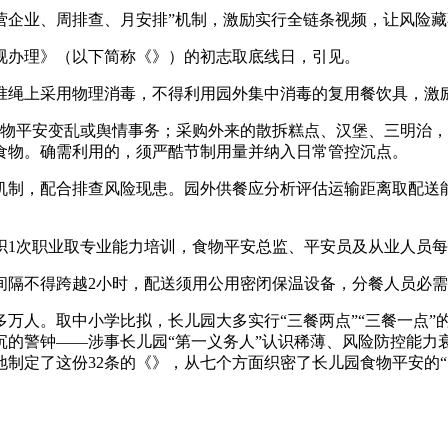
企业、周排查、月安排”机制，激励实行全链条视频，让风险藏
办理》（以下简称《》）的初志取底线日，引见。
绳上采用物理消毒，不得利用园外集中消毒的复用餐饮具，激
平安变乱或舆情事务；采购外来的散拆糕点、汉堡、三明治，
食物。确需利用的，须严酷节制用量并纳入日常管控沉点。
，配合排查风险现患。园外供餐应分析评估运输距离取配送能
次职业取专业能力培训，食物平安总监、平安员及从业人员每年
隔不得跨越2小时，配送须用公用密闭保温设备，分餐人员必需
多万人。取中小学比拟，长儿园大多实行“三餐两点”“三餐一点
沉沉的警钟——涉事长儿园“第一义务人”认识稀薄、风险防控能
制定了这份32条的《》，从七个方面织密了长儿园食物平安的“