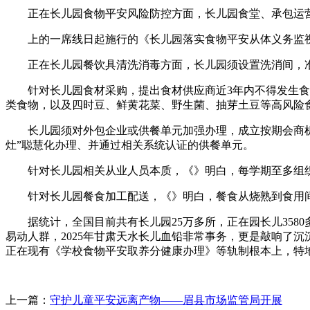
正在长儿园食物平安风险防控方面，长儿园食堂、承包运营
上的一席线日起施行的《长儿园落实食物平安从体义务监视
正在长儿园餐饮具清洗消毒方面，长儿园须设置洗消间，准
针对长儿园食材采购，提出食材供应商近3年内不得发生食物
类食物，以及四时豆、鲜黄花菜、野生菌、抽芽土豆等高风险
长儿园须对外包企业或供餐单元加强办理，成立按期会商机制
灶”聪慧化办理、并通过相关系统认证的供餐单元。
针对长儿园相关从业人员本质，《》明白，每学期至多组织1
针对长儿园餐食加工配送，《》明白，餐食从烧熟到食用间
据统计，全国目前共有长儿园25万多所，正在园长儿3580
易动人群，2025年甘肃天水长儿血铅非常事务，更是敲响了
正在现有《学校食物平安取养分健康办理》等轨制根本上，特地
上一篇：
守护儿童平安远离产物——眉县市场监管局开展