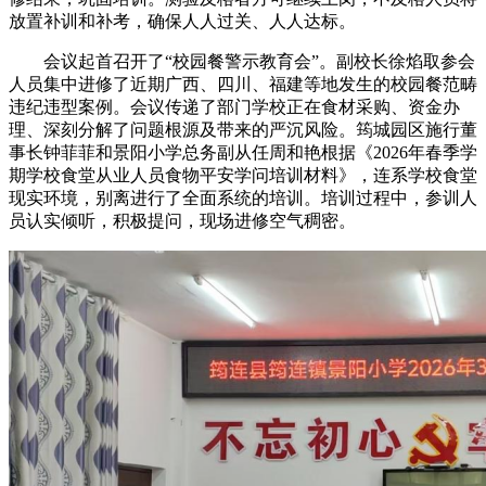
放置补训和补考，确保人人过关、人人达标。
会议起首召开了“校园餐警示教育会”。副校长徐焰取参会
人员集中进修了近期广西、四川、福建等地发生的校园餐范畴
违纪违型案例。会议传递了部门学校正在食材采购、资金办
理、深刻分解了问题根源及带来的严沉风险。筠城园区施行董
事长钟菲菲和景阳小学总务副从任周和艳根据《2026年春季学
期学校食堂从业人员食物平安学问培训材料》，连系学校食堂
现实环境，别离进行了全面系统的培训。培训过程中，参训人
员认实倾听，积极提问，现场进修空气稠密。