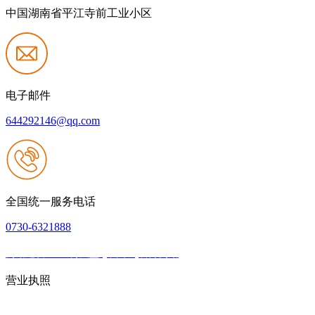
中国湖南省平江寺前工业小区
电子邮件
644292146@qq.com
全国统一服务电话
0730-6321888
网站建设：918博天堂·(中国区)官方网站
|
网站地图
本网站支持IPV6
营业执照