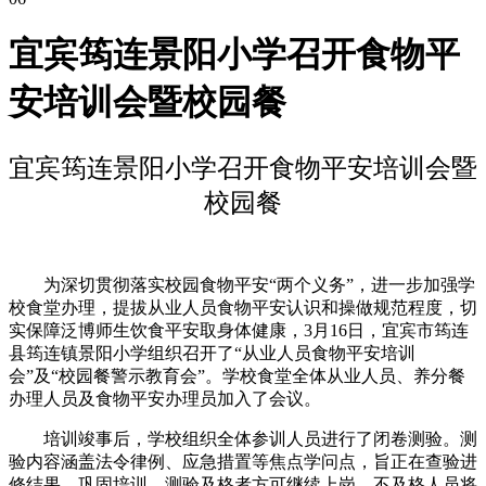
宜宾筠连景阳小学召开食物平
安培训会暨校园餐
宜宾筠连景阳小学召开食物平安培训会暨
校园餐
为深切贯彻落实校园食物平安“两个义务”，进一步加强学
校食堂办理，提拔从业人员食物平安认识和操做规范程度，切
实保障泛博师生饮食平安取身体健康，3月16日，宜宾市筠连
县筠连镇景阳小学组织召开了“从业人员食物平安培训
会”及“校园餐警示教育会”。学校食堂全体从业人员、养分餐
办理人员及食物平安办理员加入了会议。
培训竣事后，学校组织全体参训人员进行了闭卷测验。测
验内容涵盖法令律例、应急措置等焦点学问点，旨正在查验进
修结果，巩固培训。测验及格者方可继续上岗，不及格人员将