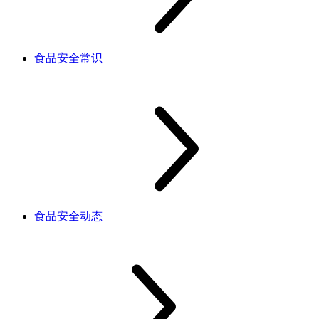
食品安全常识
食品安全动态