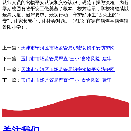
从业人员的食物平安认识和义务认识，规范了操做流程，为新
学期校园食物平安工做奠基了根本。校方暗示，学校将继续以
最高尺度、最严要求、最实行动，守护好师生“舌尖上的平
安”，让家长安心，让社会对劲。（图/文 宜宾市筠连县筠连镇
景阳小学）。
上一篇：
天津市宁河区市场监管局织密食物平安防护网
下一篇：
玉门市市场监管局严查“三小”食物风险 建牢
上一篇：
天津市宁河区市场监管局织密食物平安防护网
下一篇：
玉门市市场监管局严查“三小”食物风险 建牢
关注我们