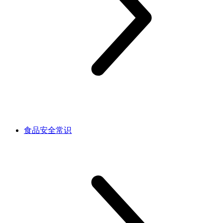
食品安全常识