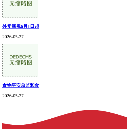
外卖新规6月1日起
2026-05-27
食物平安总监和食
2026-05-27