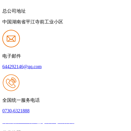
总公司地址
中国湖南省平江寺前工业小区
电子邮件
644292146@qq.com
全国统一服务电话
0730-6321888
网站建设：918博天堂·(中国区)官方网站
|
网站地图
本网站支持IPV6