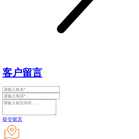
客户留言
提交留言