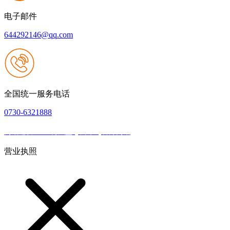
电子邮件
644292146@qq.com
全国统一服务电话
0730-6321888
网站建设：918博天堂·(中国区)官方网站
|
网站地图
本网站支持IPV6
营业执照