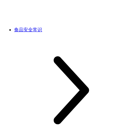
食品安全常识