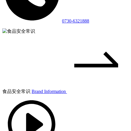
0730-6321888
食品安全常识
Brand Information