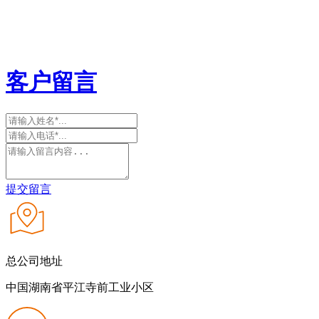
客户留言
提交留言
总公司地址
中国湖南省平江寺前工业小区