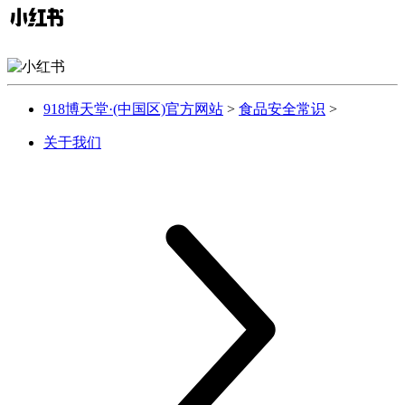
918博天堂·(中国区)官方网站
>
食品安全常识
>
关于我们