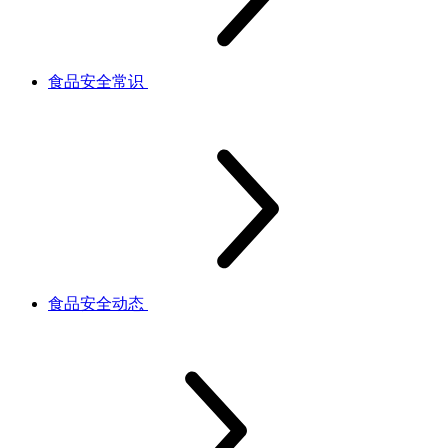
食品安全常识
食品安全动态