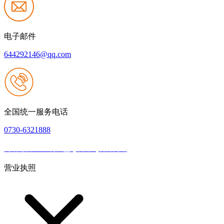
电子邮件
644292146@qq.com
全国统一服务电话
0730-6321888
网站建设：918博天堂·(中国区)官方网站
|
网站地图
本网站支持IPV6
营业执照