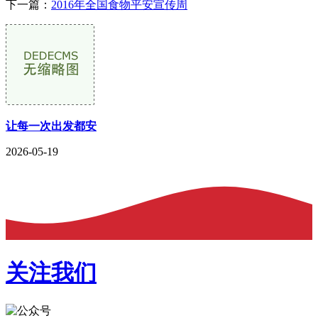
下一篇：
2016年全国食物平安宣传周
让每一次出发都安
2026-05-19
关注我们