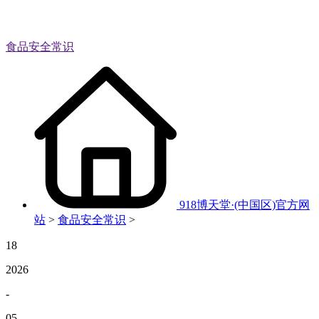
食品安全常识
918博天堂·(中国区)官方网
站
>
食品安全常识
>
18
2026
-
05