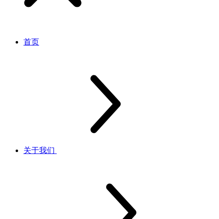
首页
关于我们