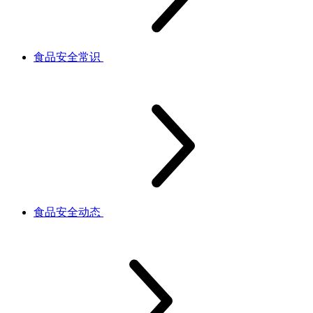
食品安全常识
食品安全动态