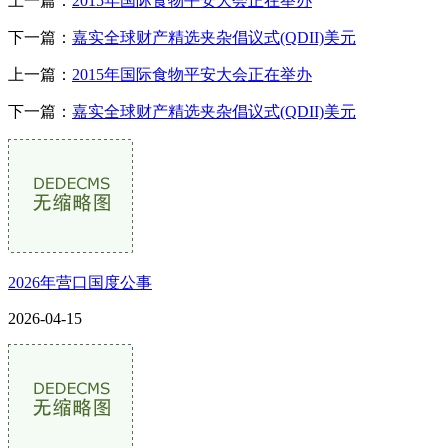
上一篇：
2015年国际食物平安大会正在举办
下一篇：
嘉实全球财产精选夹杂倡议式(QDII)美元
上一篇：
2015年国际食物平安大会正在举办
下一篇：
嘉实全球财产精选夹杂倡议式(QDII)美元
2026年营口国度公事
2026-04-15