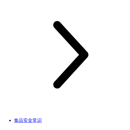
食品安全常识