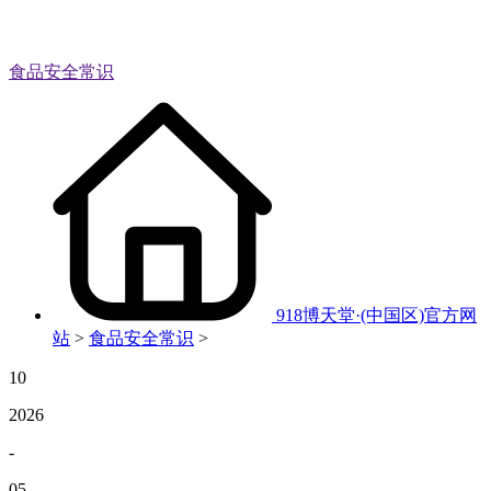
食品安全常识
918博天堂·(中国区)官方网
站
>
食品安全常识
>
10
2026
-
05