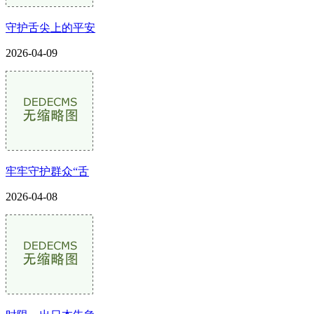
守护舌尖上的平安
2026-04-09
牢牢守护群众“舌
2026-04-08